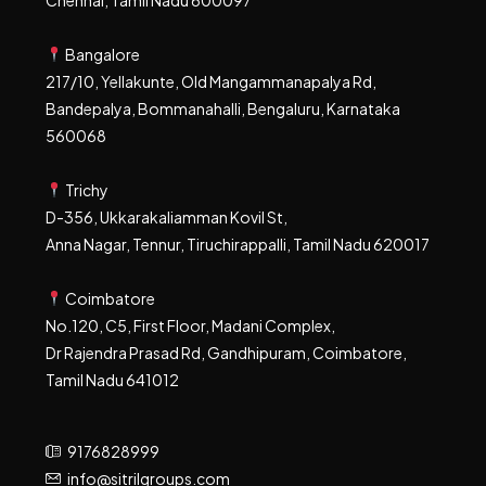
Chennai, Tamil Nadu 600097
Bangalore
217/10, Yellakunte, Old Mangammanapalya Rd,
Bandepalya, Bommanahalli, Bengaluru, Karnataka
560068
Trichy
D-356, Ukkarakaliamman Kovil St,
Anna Nagar, Tennur, Tiruchirappalli, Tamil Nadu 620017
Coimbatore
No.120, C5, First Floor, Madani Complex,
Dr Rajendra Prasad Rd, Gandhipuram, Coimbatore,
Tamil Nadu 641012
9176828999
info@sitrilgroups.com